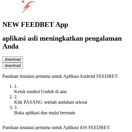
NEW FEEDBET App
aplikasi asli meningkatkan pengalaman
Anda
download
download
Panduan instalasi pertama untuk Aplikasi Android FEEDBET:
1.
Ketuk tombol Unduh di atas
2.
Klik PASANG setelah unduhan selesai
3.
Buka aplikasi dan mulai bermain
Panduan instalasi pertama untuk Aplikasi iOS FEEDBET: